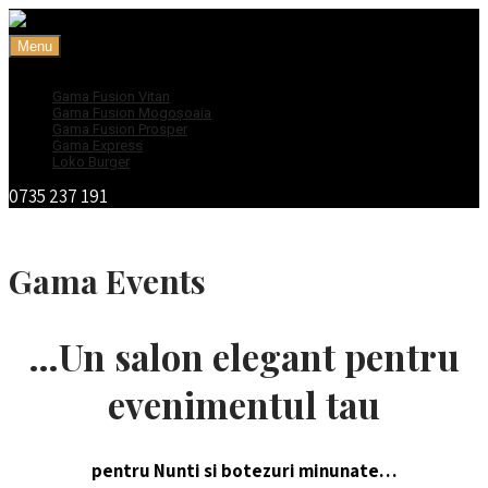
Menu
Gama Events
Gama Fusion Vitan
Gama Fusion Mogoșoaia
Gama Fusion Prosper
Gama Express
Loko Burger
0735 237 191
Gama Events
…Un salon elegant pentru
evenimentul tau
pentru Nunti si botezuri minunate…